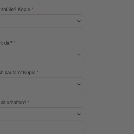
enhülle? Kopie
*
k dir?
*
ich kaufen? Kopie
*
ukt erhalten?
*