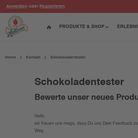
Anmelden
oder
Registrieren
um Hauptinhalt springen
Zur Hauptnavigation springen
PRODUKTE & SHOP
ERLEBN
Home
Kontakt
Schokoladentester
Schokoladentester
Bewerte unser neues Prod
Hallo,
wir freuen uns mega, dass Du uns Dein Feedback zu d
Weg.