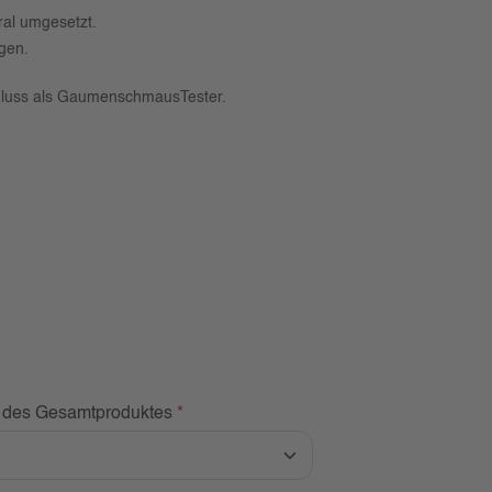
ral umgesetzt.
gen.
schluss als GaumenschmausTester.
k des Gesamtproduktes
*