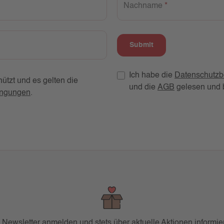
Nachname
*
Submit
Ich habe die
Datenschutz
tzt und es gelten die
und die
AGB
gelesen und b
ingungen
.
 Newsletter anmelden und stets über aktuelle Aktionen informier