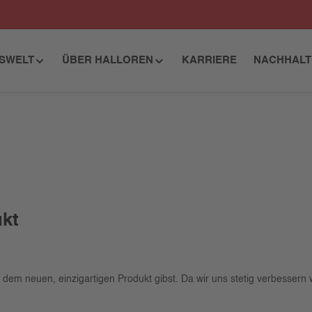
ISWELT
ÜBER HALLOREN
KARRIERE
NACHHALT
ukt
em neuen, einzigartigen Produkt gibst. Da wir uns stetig verbessern 