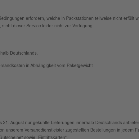
?
dingungen erfordern, welche in Packstationen teilweise nicht erfüllt 
,
steht dieser Service leider nicht zur Verfügu
ng.
rhalb Deutschlands.
ersandkosten in Abhängigkeit vom Paketgewicht
i bis 31. August nur gekühlte Lieferungen innerhalb Deutschlands anbi
Ihre von unserem Versanddienstleister zugestellten Bestellungen in j
Gutscheine“ sowie „Eintrittskarten“.