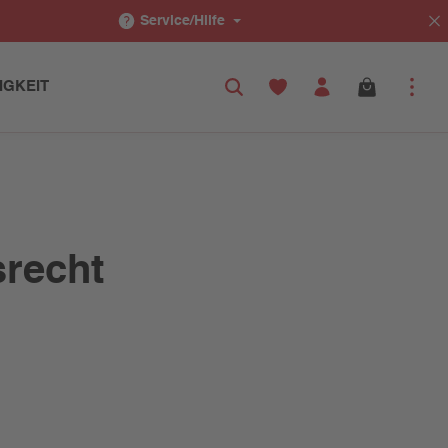
Service/Hilfe
IGKEIT
srecht