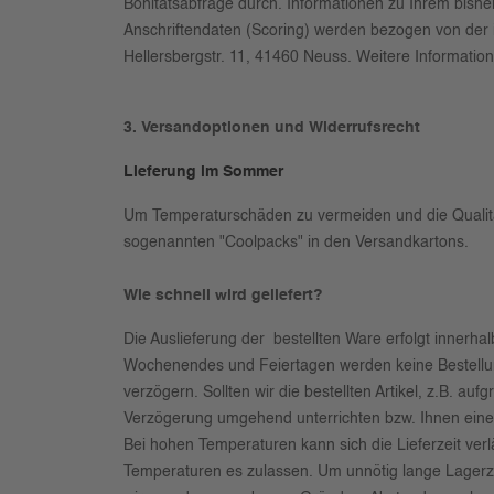
Bonitätsabfrage durch. Informationen zu Ihrem bish
Anschriftendaten (Scoring) werden bezogen von de
Hellersbergstr. 11, 41460 Neuss. Weitere Informatio
3. Versandoptionen und Widerrufsrecht
Lieferung im Sommer
Um Temperaturschäden zu vermeiden und die Qualitä
sogenannten "Coolpacks" in den Versandkartons.
Wie schnell wird geliefert?
Die Auslieferung der bestellten Ware erfolgt innerha
Wochenendes und Feiertagen werden keine Bestellun
verzögern.
Sollten wir die bestellten Artikel, z.B. a
Verzögerung umgehend unterrichten bzw. Ihnen einen
Bei hohen Temperaturen kann sich die Lieferzeit ver
Temperaturen es zulassen. Um unnötig lange Lagerzei