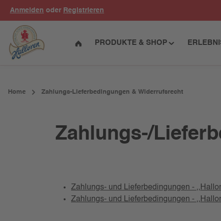
Anmelden
oder
Registrieren
um Hauptinhalt springen
Zur Hauptnavigation springen
PRODUKTE & SHOP
ERLEBN
Home
Zahlungs-Lieferbedingungen & Widerrufsrecht
Zahlungs-/Liefer
Zahlungs- und Lieferbedingungen - ‚‚Hallo
Zahlungs- und Lieferbedingungen - ‚‚Hall