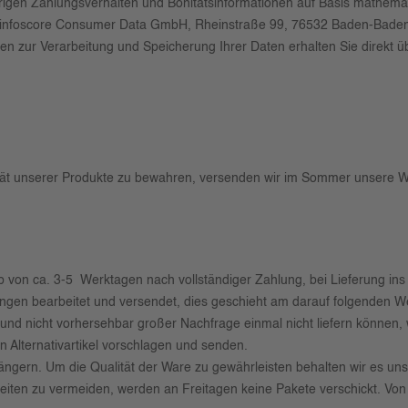
erigen Zahlungsverhalten und Bonitätsinformationen auf Basis mathema
r infoscore Consumer Data GmbH, Rheinstraße 99, 76532 Baden-Bade
nen zur Verarbeitung und Speicherung Ihrer Daten erhalten Sie direkt 
t unserer Produkte zu bewahren, versenden wir im Sommer unsere War
lb von ca. 3-5 Werktagen nach vollständiger Zahlung, bei Lieferung in
gen bearbeitet und versendet, dies geschieht am darauf folgenden W
ufgrund nicht vorhersehbar großer Nachfrage einmal nicht liefern können
 Alternativartikel vorschlagen und senden.
längern. Um die Qualität der Ware zu gewährleisten behalten wir es un
ten zu vermeiden, werden an Freitagen keine Pakete verschickt. Von ei