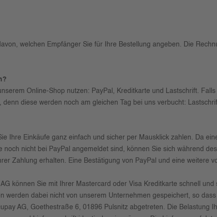
davon, welchen Empfänger Sie für Ihre Bestellung angeben. Die Rechn
n?
nserem Online-Shop nutzen: PayPal, Kreditkarte und Lastschrift. Falls S
 denn diese werden noch am gleichen Tag bei uns verbucht: Lastschrift
ie Ihre Einkäufe ganz einfach und sicher per Mausklick zahlen. Da eine
ie noch nicht bei PayPal angemeldet sind, können Sie sich während des 
hrer Zahlung erhalten. Eine Bestätigung von PayPal und eine weitere v
 AG können Sie mit Ihrer Mastercard oder Visa Kreditkarte schnell und
ten werden dabei nicht von unserem Unternehmen gespeichert, so dass 
ay AG, Goethestraße 6, 01896 Pulsnitz abgetreten. Die Belastung Ihrer