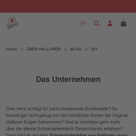
Zum Hauptinhalt springen
Home
ÜBER HALLOREN
BLOG
DIY
Das Unternehmen
Dein Herz schlägt für zartschmelzende Schokolade? Du
kannst gar nicht genug von den köstlichen Sorten der Original
Halloren Kugeln bekommen? Und du möchtest gern mehr
über die älteste Schokoladenfabrik Deutschlands erfahren?
Dann bist du auf dem
Schokoladenblog von Halloren
genau