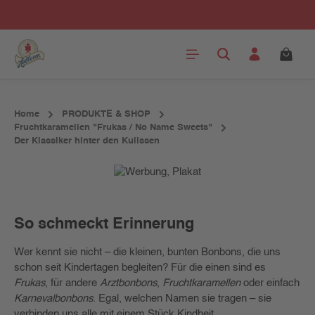
Zum Hauptinhalt springen
Home
PRODUKTE & SHOP
Fruchtkaramellen "Frukas / No Name Sweets"
Der Klassiker hinter den Kulissen
So schmeckt Erinnerung
Wer kennt sie nicht – die kleinen, bunten Bonbons, die uns
schon seit Kindertagen begleiten? Für die einen sind es
Frukas
, für andere
Arztbonbons
,
Fruchtkaramellen
oder einfach
Karnevalbonbons
. Egal, welchen Namen sie tragen – sie
verbinden uns alle mit einem Stück Kindheit.