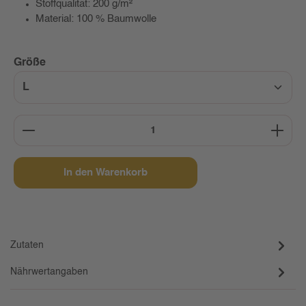
Stoffqualität: 200 g/m²
Material: 100 % Baumwolle
auswählen
Größe
Produkt Anzahl: Gib den gewünschten Wert ein oder b
In den Warenkorb
Zutaten
Nährwertangaben