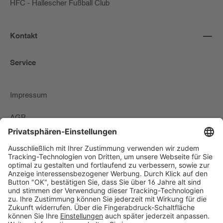
HFC - Hallescher Fußball Club
Kontakt
Service
Impressum
AGB
Zahlungs-Lieferbedingungen & Widerrufsrecht
Datenschutzerklärung
Newsletter
Widerrufsformular