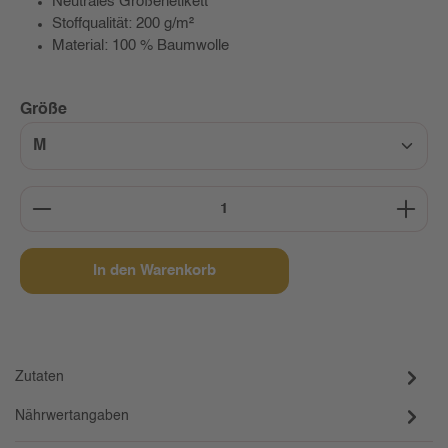
Neutrales Größenetikett
Stoffqualität: 200 g/m²
Material: 100 % Baumwolle
auswählen
Größe
Produkt Anzahl: Gib den gewünschten Wert ein oder b
In den Warenkorb
Zutaten
Nährwertangaben