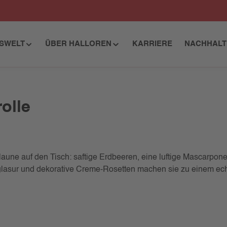
ISWELT
ÜBER HALLOREN
KARRIERE
NACHHALT
olle
aune auf den Tisch: saftige Erdbeeren, eine luftige Mascarponec
asur und dekorative Creme-Rosetten machen sie zu einem echte