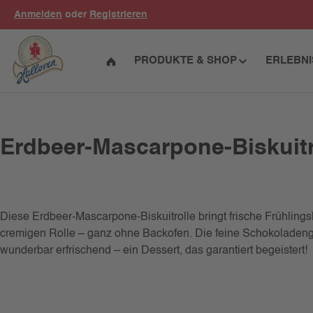
Anmelden
oder
Registrieren
um Hauptinhalt springen
Zur Hauptnavigation springen
PRODUKTE & SHOP
ERLEBN
Erdbeer-Mascarpone-Biskuitr
Diese Erdbeer-Mascarpone-Biskuitrolle bringt frische Frühlingsl
cremigen Rolle – ganz ohne Backofen. Die feine Schokoladengl
wunderbar erfrischend – ein Dessert, das garantiert begeistert!