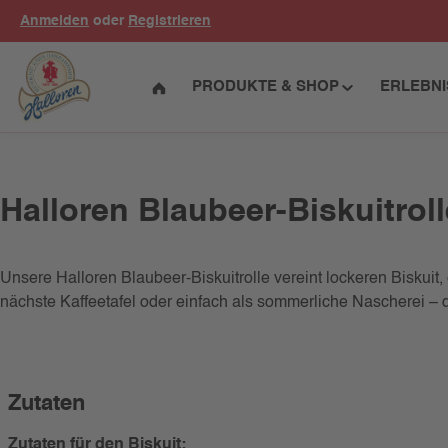
Anmelden
oder
Registrieren
um Hauptinhalt springen
Zur Hauptnavigation springen
PRODUKTE & SHOP
ERLEBN
Halloren Blaubeer-Biskuitroll
Unsere Halloren Blaubeer-Biskuitrolle vereint lockeren Biskuit
nächste Kaffeetafel oder einfach als sommerliche Nascherei – d
Zutaten
Zutaten für den Biskuit: