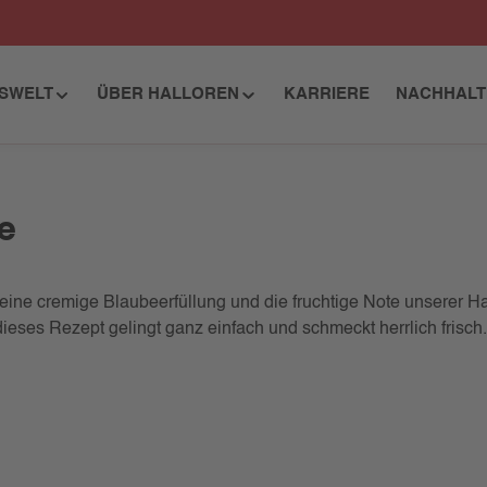
ISWELT
ÜBER HALLOREN
KARRIERE
NACHHALT
e
, eine cremige Blaubeerfüllung und die fruchtige Note unserer 
ieses Rezept gelingt ganz einfach und schmeckt herrlich frisch