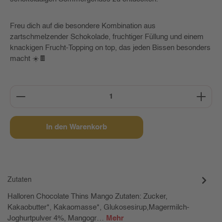
Freu dich auf die besondere Kombination aus
zartschmelzender Schokolade, fruchtiger Füllung und einem
knackigen Frucht-Topping on top, das jeden Bissen besonders
macht ☀️🍫
Produkt Anzahl: Gib den gewünschten Wert ein oder b
In den Warenkorb
Zutaten
Halloren Chocolate Thins Mango Zutaten: Zucker,
Kakaobutter*, Kakaomasse*, Glukosesirup,Magermilch-
Joghurtpulver 4%, Mangogr…
Mehr