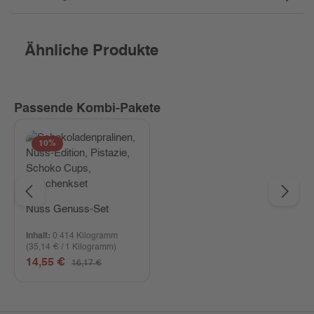
Ähnliche Produkte
Passende Kombi-Pakete
10
%
Nuss Genuss-Set
Inhalt:
0.414 Kilogramm
(35,14 € / 1 Kilogramm)
Verkaufspreis:
14,55 €
Regulärer Preis:
16,17 €