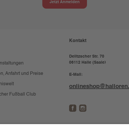
Jetzt Anmelden
Kontakt
Delitzscher Str. 70
06112 Halle (Saale)
anstaltungen
n, Anfahrt und Preise
E-Mail:
niswelt
onlineshop@halloren
cher Fußball Club