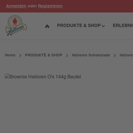
Anmelden
oder
Registrieren
um Hauptinhalt springen
Zur Hauptnavigation springen
PRODUKTE & SHOP
ERLEBN
Home
PRODUKTE & SHOP
Halloren Schokolade
Hallore
Bildergalerie überspringen