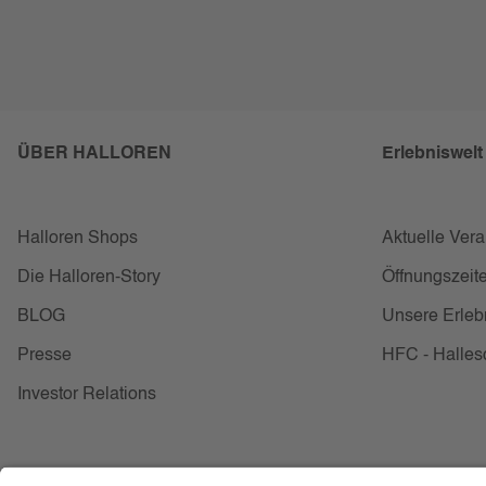
ÜBER HALLOREN
Erlebniswelt
Halloren Shops
Aktuelle Ver
Die Halloren-Story
Öffnungszeite
BLOG
Unsere Erleb
Presse
HFC - Halles
Investor Relations