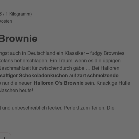
€ / 1 Kilogramm)
dkosten
 Brownie
ngst auch in Deutschland ein Klassiker – fudgy Brownies
kofans höherschlagen. Ein Traum, wenn es die üppigen
Naschmahlzeit für zwischendurch gäbe … Bei Halloren
saftiger Schokoladenkuchen
auf
zart schmelzende
 nur die neuen
Halloren O's Brownie
sein. Knackige Hülle
 Naschen heute!
und unbeschreiblich lecker. Perfekt zum Teilen. Die
b den gewünschten Wert ein oder benutze d