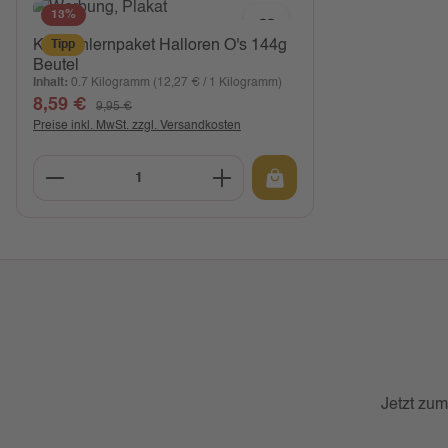
13
%
Kennenlernpaket Halloren O's 144g
Tipp
Beutel
Inhalt:
0.7 Kilogramm
(12,27 € / 1 Kilogramm)
8,59 €
Verkaufspreis:
Regulärer Preis:
9,95 €
Preise inkl. MwSt. zzgl. Versandkosten
Produkt Anzahl: Gib den gewünschten W
Jetzt zum