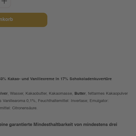
enkorb
t 83% Kakao- und Vanillecreme in 17% Schokoladenkuvertüre
lver
, Wasser, Kakaobutter, Kakaomasse,
Butter
, fettarmes Kakaopulver
es Vanillearoma 0,1%, Feuchthaltemittel: Invertase; Emulgator:
ittel: Citronensäure.
eine garantierte Mindesthaltbarkeit von mindestens drei