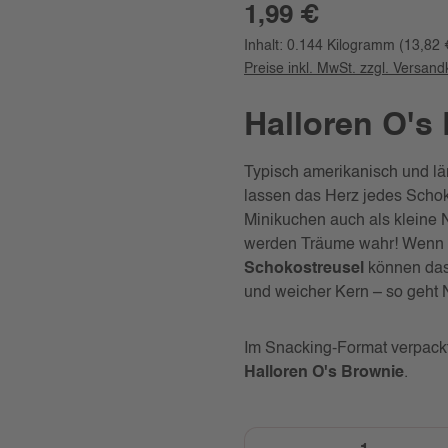
Regulärer Preis:
1,99 €
Inhalt:
0.144 Kilogramm
(13,82 
Preise inkl. MwSt. zzgl. Versan
Halloren O's
Typisch amerikanisch und lä
lassen das Herz jedes Scho
Minikuchen auch als kleine 
werden Träume wahr! Wenn
Schokostreusel
können das
und weicher Kern – so geht
Im Snacking-Format verpackt 
Halloren O's Brownie
.
Produkt Anzahl: Gi