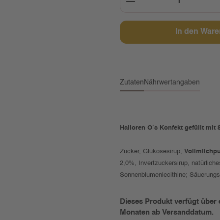
In den War
Zutaten
Nährwertangaben
Halloren O´s Konfekt gefüllt mi
Zucker, Glukosesirup,
Vollmilchpu
2,0%, Invertzuckersirup, natürlich
Sonnenblumenlecithine; Säuerungsm
Dieses Produkt verfügt über 
Monaten ab Versanddatum.