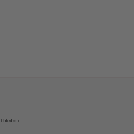
 die Anzahl zu erhöhen oder zu reduzieren
t bleiben.