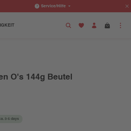
Service/Hilfe
IGKEIT
en O's 144g Beutel
ca. 3-5 days