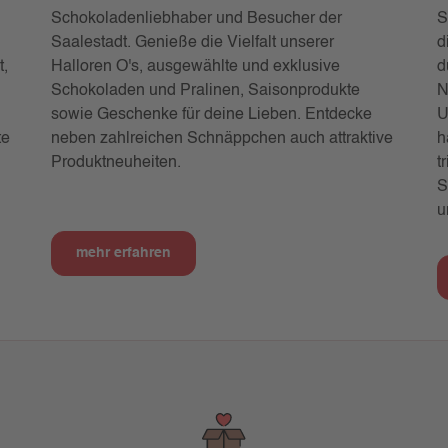
Schokoladenliebhaber und Besucher der
S
Saalestadt. Genieße die Vielfalt unserer
d
t,
Halloren O's, ausgewählte und exklusive
d
Schokoladen und Pralinen, Saisonprodukte
N
sowie Geschenke für deine Lieben. Entdecke
U
te
neben zahlreichen Schnäppchen auch attraktive
h
Produktneuheiten.
t
S
u
mehr erfahren