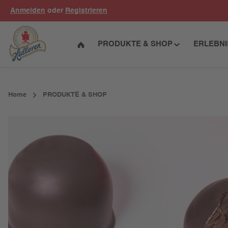
Anmelden
oder
Registrieren
um Hauptinhalt springen
Zur Hauptnavigation springen
PRODUKTE & SHOP
ERLEBN
Home
PRODUKTE & SHOP