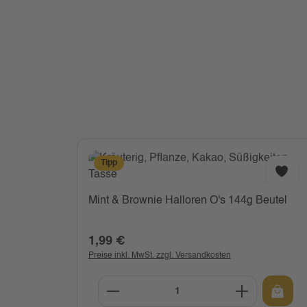
Tipp
Mint & Brownie Halloren O's 144g Beutel
1,99 €
Regulärer Preis:
Preise inkl. MwSt. zzgl. Versandkosten
Produkt Anzahl: Gib den gew