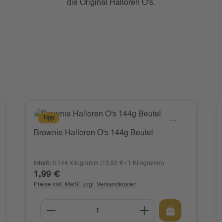
die Original Halloren O's.
Tipp
Brownie Halloren O's 144g Beutel
Inhalt:
0.144 Kilogramm
(13,82 € / 1 Kilogramm)
1,99 €
Regulärer Preis:
Preise inkl. MwSt. zzgl. Versandkosten
ünschten Wert ein oder benutze die Schalt
Produkt Anzahl: Gib den gewünscht