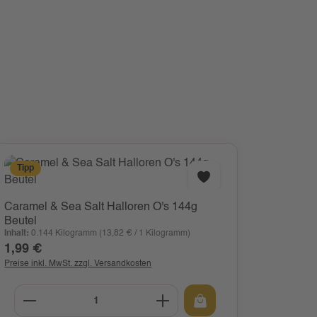
Tipp
Caramel & Sea Salt Halloren O's 144g
Beutel
Inhalt:
0.144 Kilogramm
(13,82 € / 1 Kilogramm)
1,99 €
Regulärer Preis:
Preise inkl. MwSt. zzgl. Versandkosten
flächen um die Anzahl zu erhöhen oder zu 
en Wert ein oder benutze die Schaltfläch
Produkt Anzahl: Gib den gewünschten We